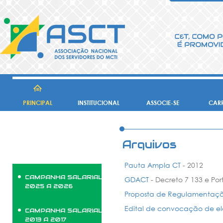
PRINCIPAL
INSTITUCIONAL
ASSOCIE-SE
CARR
Arquivos
Pauta Ampla CT
- 2012
CAMPANHA SALARIAL
GDACT
- Decreto 7 133 e Por
2025 A 2026
Proposta de Regulamentaç
Edital de convocação de el
CAMPANHA SALARIAL
2013 A 2017