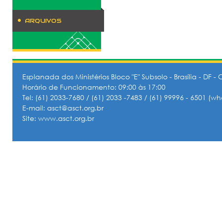
ARQUIVOS
Esplanada dos Ministérios Bloco "E" Subsolo - Brasília - DF -
Horário de Funcionamento: 09:00 às 17:00
Tel:
(61) 2033-7680
/
(61) 2033 -7483
/
(61) 99996 - 6501
(wh
E-mail:
asct@asct.org.br
Site:
www.asct.org.br